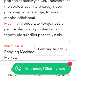
potřeba spolehlivých CNC zařízení silná.
Pro společnosti, které kupují nebo 
prodávají použité stroje, to vytváří 
mnoho příležitostí.
Machine.nl
 bude tyto vývoje nadále 
pečlivě sledovat a prostřednictvím 
tohoto blogu sdílet poznatky z trhu.
Machine.nl
How can i help you?
Bridging Machines. Connecting 
Markets.
1
Hulp nodig? Chat met ons
Phone
Email
Facebook
Zobrazit vše
Nejnovější příspěvky