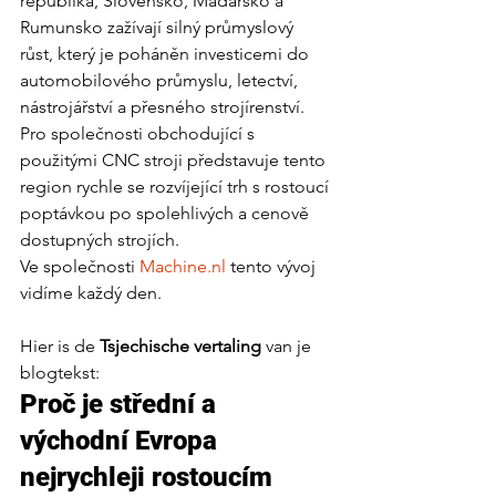
republika, Slovensko, Maďarsko a 
Rumunsko zažívají silný průmyslový 
růst, který je poháněn investicemi do 
automobilového průmyslu, letectví, 
nástrojářství a přesného strojírenství.
Pro společnosti obchodující s 
použitými CNC stroji představuje tento 
region rychle se rozvíjející trh s rostoucí 
poptávkou po spolehlivých a cenově 
dostupných strojích.
Ve společnosti 
Machine.nl
 tento vývoj 
vidíme každý den.
Hier is de 
Tsjechische vertaling
 van je 
blogtekst:
Proč je střední a 
východní Evropa 
nejrychleji rostoucím 