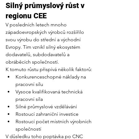
Silný průmyslový růst v 
regionu CEE
V posledních letech mnoho 
západoevropských výrobců rozšířilo 
svou výrobu do střední a východní 
Evropy. Tím vznikl silný ekosystém 
dodavatelů, subdodavatelů a 
obráběcích společností.
K tomuto růstu přispívá několik faktorů:
Konkurenceschopné náklady na 
pracovní sílu
Vysoce kvalifikovaná technická 
pracovní síla
Silné průmyslové vzdělávání
Rostoucí zahraniční investice
Rostoucí počet místních výrobních 
společností
V důsledku toho poptávka po CNC 