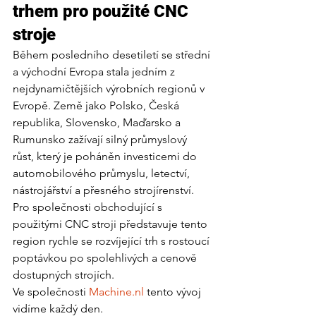
trhem pro použité CNC 
stroje
Během posledního desetiletí se střední 
a východní Evropa stala jedním z 
nejdynamičtějších výrobních regionů v 
Evropě. Země jako Polsko, Česká 
republika, Slovensko, Maďarsko a 
Rumunsko zažívají silný průmyslový 
růst, který je poháněn investicemi do 
automobilového průmyslu, letectví, 
nástrojářství a přesného strojírenství.
Pro společnosti obchodující s 
použitými CNC stroji představuje tento 
region rychle se rozvíjející trh s rostoucí 
poptávkou po spolehlivých a cenově 
dostupných strojích.
Ve společnosti 
Machine.nl
 tento vývoj 
vidíme každý den.