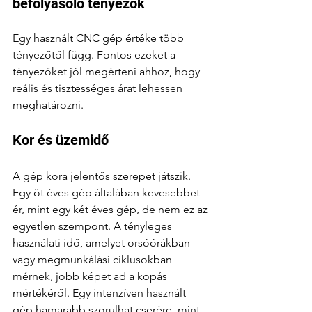
befolyásoló tényezők
Egy használt CNC gép értéke több 
tényezőtől függ. Fontos ezeket a 
tényezőket jól megérteni ahhoz, hogy 
reális és tisztességes árat lehessen 
meghatározni.
Kor és üzemidő
A gép kora jelentős szerepet játszik. 
Egy öt éves gép általában kevesebbet 
ér, mint egy két éves gép, de nem ez az 
egyetlen szempont. A tényleges 
használati idő, amelyet orsóórákban 
vagy megmunkálási ciklusokban 
mérnek, jobb képet ad a kopás 
mértékéről. Egy intenzíven használt 
gép hamarabb szorulhat cserére, mint 