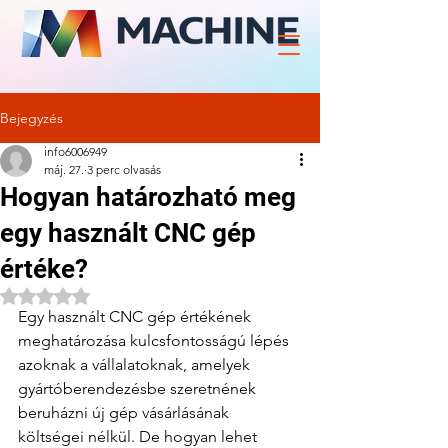
Bejegyzés
info6006949
máj. 27.
3 perc olvasás
Hogyan határozható meg
egy használt CNC gép
értéke?
NaN csillagot kapott az 5-ből.
Egy használt CNC gép értékének 
meghatározása kulcsfontosságú lépés 
azoknak a vállalatoknak, amelyek 
gyártóberendezésbe szeretnének 
beruházni új gép vásárlásának 
költségei nélkül. De hogyan lehet 