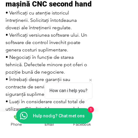
mașină CNC second hand
• Verificați cu atenție istoricul 
întreținerii. Solicitați întotdeauna 
dovezi ale întreținerii regulate.
• Verificați versiunea software ului. Un 
software de control învechit poate 
genera costuri suplimentare.
• Negociați în funcție de starea 
tehnică. Defectele minore pot oferi o 
poziție bună de negociere.
• Întrebați despre garanții sau 
contracte de service. Acestea pot oferi 
How can i help you?
siguranță suplimentară.
• Luați în considerare costul total de 
utilizare. Gândiți vă la consumul de 
1
Hulp nodig? Chat met ons
energie, piesele de schimb și instruirea 
personalului.
Phone
Email
Facebook