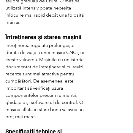
asupra gradului de uzură. O mașină 
utilizată intensiv poate necesita 
înlocuire mai rapid decât una folosită 
mai rar.
Întreținerea și starea mașinii
Întreținerea regulată prelungește 
durata de viață a unei mașini CNC și îi 
crește valoarea. Mașinile cu un istoric 
documentat de întreținere și cu revizii 
recente sunt mai atractive pentru 
cumpărători. De asemenea, este 
important să verificați uzura 
componentelor precum rulmenții, 
ghidajele și software ul de control. O 
mașină aflată în stare bună va avea un 
preț mai mare.
Specificații tehnice și 