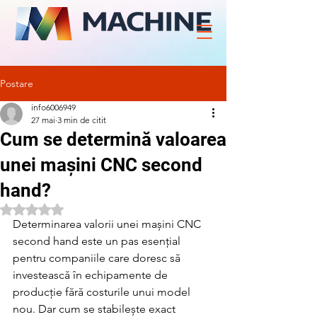
Postare
info6006949
27 mai
3 min de citit
Cum se determină valoarea
unei mașini CNC second
hand?
Evaluat(ă) cu NaN din 5 stele.
Determinarea valorii unei mașini CNC 
second hand este un pas esențial 
pentru companiile care doresc să 
investească în echipamente de 
producție fără costurile unui model 
nou. Dar cum se stabilește exact 