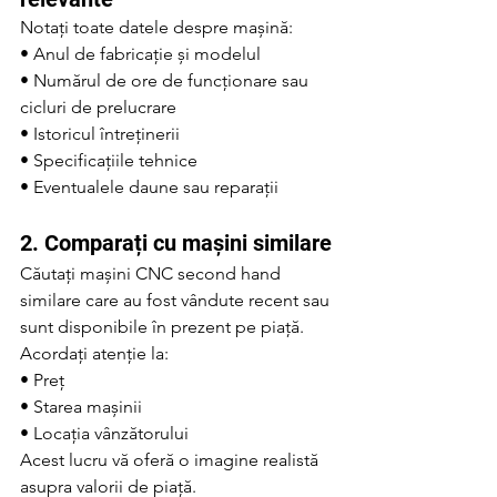
Notați toate datele despre mașină:
• Anul de fabricație și modelul
• Numărul de ore de funcționare sau 
cicluri de prelucrare
• Istoricul întreținerii
• Specificațiile tehnice
• Eventualele daune sau reparații
2. Comparați cu mașini similare
Căutați mașini CNC second hand 
similare care au fost vândute recent sau 
sunt disponibile în prezent pe piață. 
Acordați atenție la:
• Preț
• Starea mașinii
• Locația vânzătorului
Acest lucru vă oferă o imagine realistă 
asupra valorii de piață.